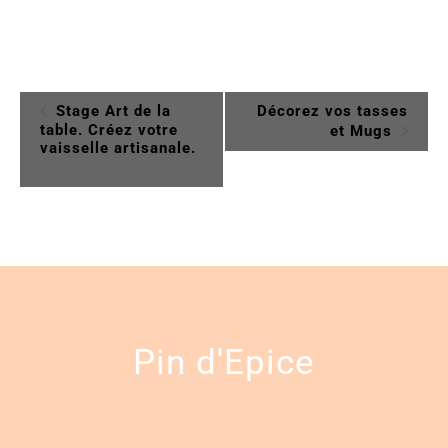
Navigation
Stage Art de la
Décorez vos tasses
table. Créez votre
et Mugs
Évènement
vaisselle artisanale.
Pin d'Epice