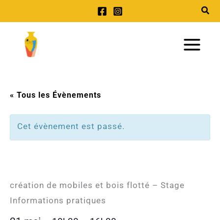
Aller
au
Main
contenu
Menu
« Tous les Évènements
Cet évènement est passé.
Création de mobiles et bois
flotté – Stage
Facebo
création de mobiles et bois flotté – Stage
Informations pratiques