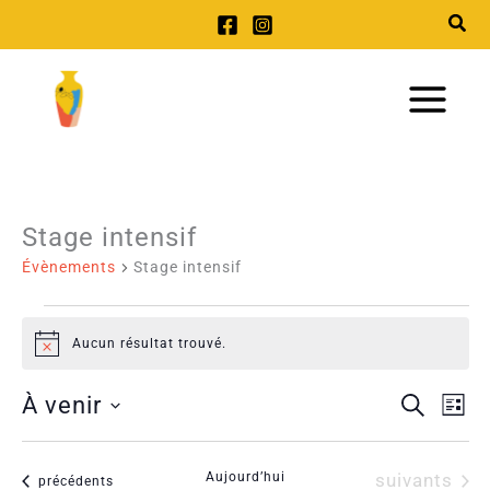
Aller
au
Main
contenu
Menu
Stage intensif
Évènements
Évènements
Stage intensif
Aucun résultat trouvé.
Notice
À venir
Recherche
Recherch
Nav
Liste
Sélectionnez
et
de
une
navigatio
vue
Évènements
Aujourd’hui
suivants
Évènements
précédents