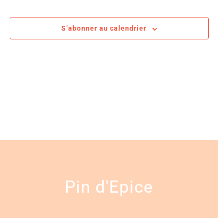
date.
de
Évè
vues
S’abonner au calendrier
Évènemen
Pin d'Epice