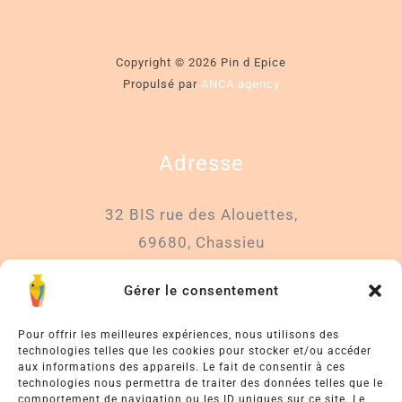
Copyright © 2026 Pin d Epice
Propulsé par
ANCA agency
Adresse
32 BIS rue des Alouettes,
69680, Chassieu
Gérer le consentement
Téléphone
Pour offrir les meilleures expériences, nous utilisons des
06 86 68 20 56
technologies telles que les cookies pour stocker et/ou accéder
aux informations des appareils. Le fait de consentir à ces
technologies nous permettra de traiter des données telles que le
Email
comportement de navigation ou les ID uniques sur ce site. Le